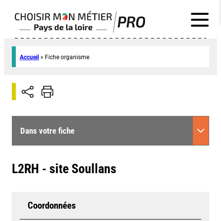
Accueil
»
Fiche organisme
Dans votre fiche
L2RH - site Soullans
Coordonnées