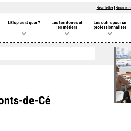
Newsletter
Nous con
L'Efop c'est quoi ?
Les territoires et
Les outils pour se
les métiers
professionnaliser
Ponts-de-Cé