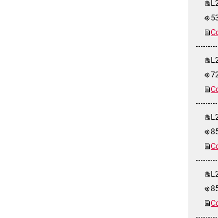
L
5
Co
L
7
Co
L2
8
Co
L2
8
Co