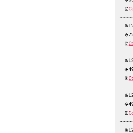
Co
L2
7
Co
L
4
Co
L2
4
Co
L2