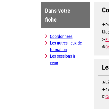
Co
Dans votre
fiche
R
0
Coordonnées
E
Les autres lieux de
Co
formation
Les sessions à
venir
Le
L2
4
Co