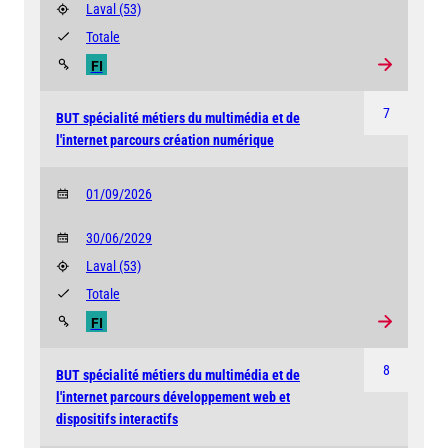
Laval
(53)
Totale
FI
7
BUT spécialité métiers du multimédia et de
l'internet parcours création numérique
01/09/2026
30/06/2029
Laval
(53)
Totale
FI
8
BUT spécialité métiers du multimédia et de
l'internet parcours développement web et
dispositifs interactifs