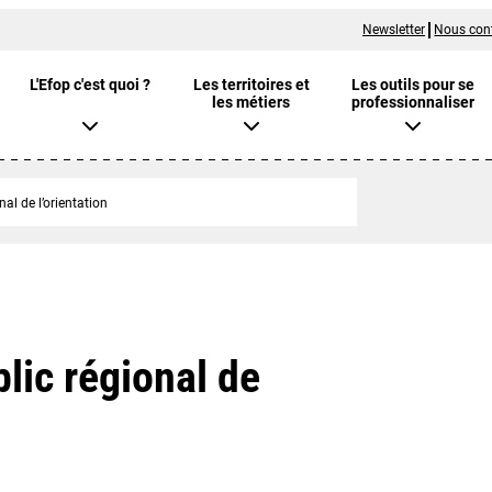
Newsletter
Nous con
L'Efop c'est quoi ?
Les territoires et
Les outils pour se
les métiers
professionnaliser
nal de l’orientation
blic régional de