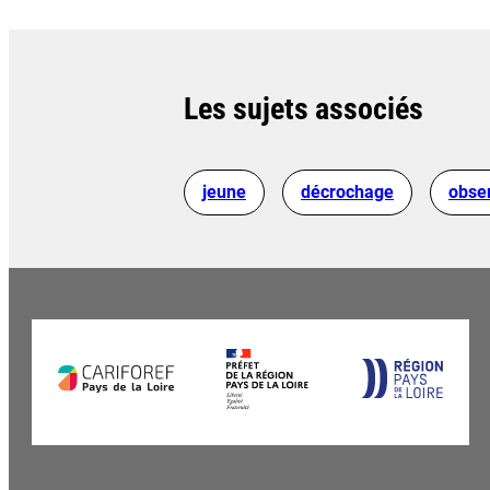
Les sujets associés
jeune
décrochage
obse