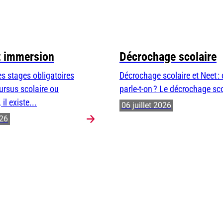
t immersion
Décrochage scolaire
s stages obligatoires
Décrochage scolaire et Neet :
ursus scolaire ou
parle-t-on ? Le décrochage sco
 il existe...
06 juillet 2026
026