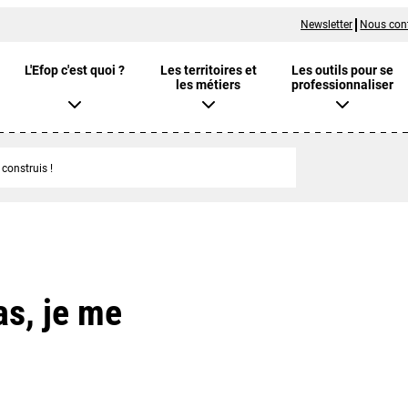
Newsletter
Nous con
L'Efop c'est quoi ?
Les territoires et
Les outils pour se
les métiers
professionnaliser
construis !
as, je me