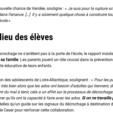
Nouvelle chance de Vendée, souligne : «
Je suis pour la rupture s
t dans l’errance. […] Il y a sûrement quelque chose à construire to
cole.
«
lieu des élèves
rochage ne s’arrêtent pas à la porte de l’école, le rapport insis
sa famille
. Les parents jouent un rôle crucial dans la préventio
ite éducative de leurs enfants.
on des adolescents de Loire-Atlantique, soulignent : «
Pour les p
nt très bien alors que les ados ont besoin d’adultes qui tiennent,
nt du mal à tenir, cela a un effet sur le processus de décrochag
er qu’ils ont la capacité à faire avec les ados.
Si on ne travaill
 telles qu’un guide sur les signaux du décrochage à destination 
e Ceser pour renforcer cette collaboration.