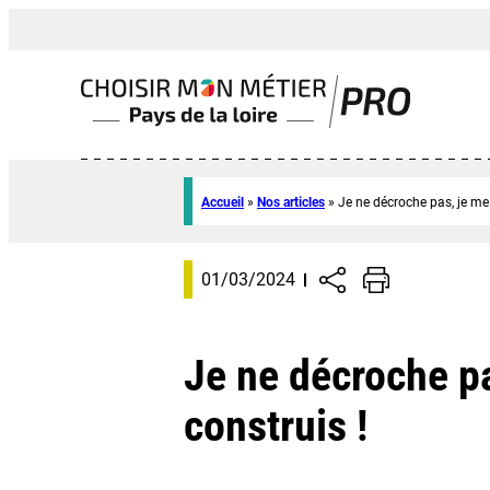
Accueil
»
Nos articles
»
Je ne décroche pas, je me 
01/03/2024
Je ne décroche p
construis !