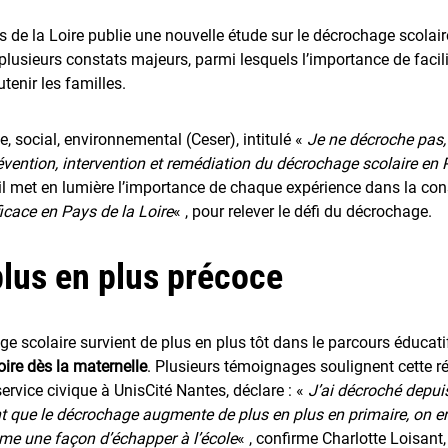
ys de la Loire publie une nouvelle étude sur le décrochage scolai
rt plusieurs constats majeurs, parmi lesquels l’importance de facili
utenir les familles.
 social, environnemental (Ceser), intitulé «
Je ne décroche pas, 
évention, intervention et remédiation du décrochage scolaire en 
 il met en lumière l’importance de chaque expérience dans la cons
ficace en Pays de la Loire
« , pour relever le défi du décrochage.
lus en plus précoce
ge scolaire survient de plus en plus tôt dans le parcours éducati
oire dès la maternelle
. Plusieurs témoignages soulignent cette r
 service civique à UnisCité Nantes, déclare : «
J’ai décroché depuis
nt que le décrochage augmente de plus en plus en primaire, on e
me une façon d’échapper à l’école
« , confirme Charlotte Loisan