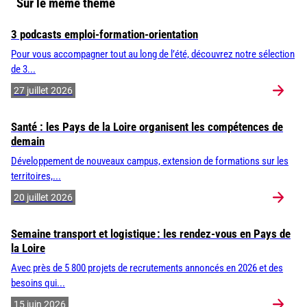
Sur le même thème
3 podcasts emploi-formation-orientation
Pour vous accompagner tout au long de l’été, découvrez notre sélection
de 3...
27 juillet 2026
Santé : les Pays de la Loire organisent les compétences de
demain
Développement de nouveaux campus, extension de formations sur les
territoires,...
20 juillet 2026
Semaine transport et logistique : les rendez-vous en Pays de
la Loire
Avec près de 5 800 projets de recrutements annoncés en 2026 et des
besoins qui...
15 juin 2026