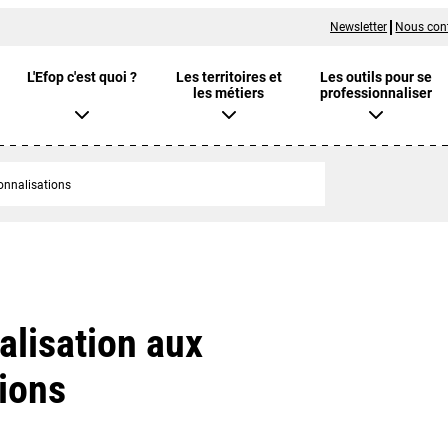
Newsletter
Nous con
L'Efop c'est quoi ?
Les territoires et
Les outils pour se
les métiers
professionnaliser
onnalisations
alisation aux
tions