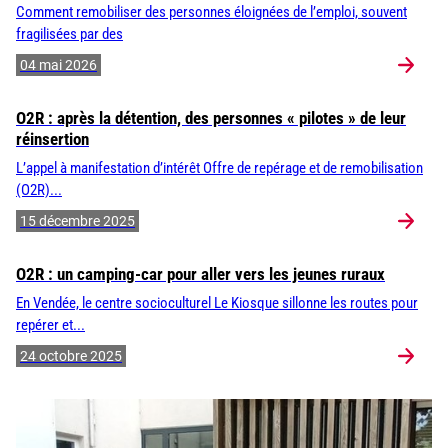
Comment remobiliser des personnes éloignées de l’emploi, souvent
fragilisées par des
04 mai 2026
O2R : après la détention, des personnes « pilotes » de leur
réinsertion
L’appel à manifestation d’intérêt Offre de repérage et de remobilisation
(O2R)...
15 décembre 2025
O2R : un camping-car pour aller vers les jeunes ruraux
En Vendée, le centre socioculturel Le Kiosque sillonne les routes pour
repérer et...
24 octobre 2025