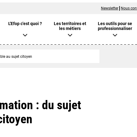
Newsletter
Nous con
L'Efop c'est quoi ?
Les territoires et
Les outils pour se
les métiers
professionnaliser
ble au sujet citoyen
mation : du sujet
citoyen