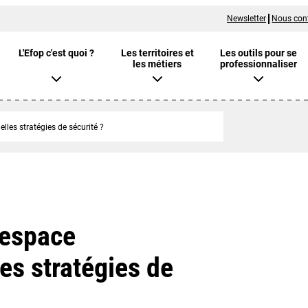
Newsletter
Nous con
L'Efop c'est quoi ?
Les territoires et
Les outils pour se
les métiers
professionnaliser
lles stratégies de sécurité ?
’espace
es stratégies de