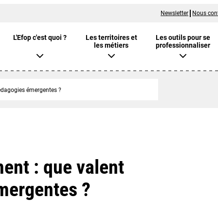
Newsletter
Nous con
L'Efop c'est quoi ?
Les territoires et
Les outils pour se
les métiers
professionnaliser
pédagogies émergentes ?
ent : que valent
mergentes ?