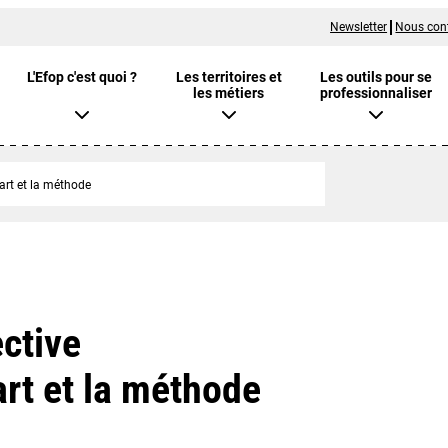
Newsletter
Nous con
L'Efop c'est quoi ?
Les territoires et
Les outils pour se
les métiers
professionnaliser
’art et la méthode
ctive
’art et la méthode