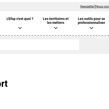
Newsletter
Nous con
L'Efop c'est quoi ?
Les territoires et
Les outils pour se
les métiers
professionnaliser
rt