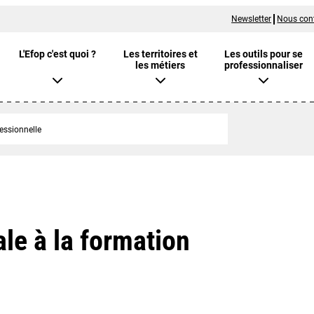
Newsletter
Nous con
L'Efop c'est quoi ?
Les territoires et
Les outils pour se
les métiers
professionnaliser
essionnelle
le à la formation