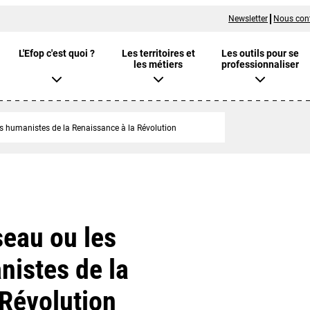
Newsletter
Nous con
L'Efop c'est quoi ?
Les territoires et
Les outils pour se
les métiers
professionnaliser
 humanistes de la Renaissance à la Révolution
eau ou les
istes de la
 Révolution