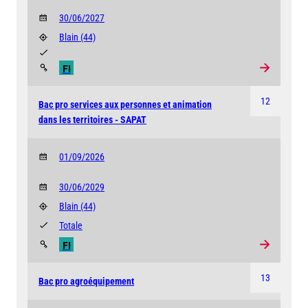
30/06/2027
Blain
(44)
FI
12
Bac pro services aux personnes et animation
dans les territoires - SAPAT
01/09/2026
30/06/2029
Blain
(44)
Totale
FI
13
Bac pro agroéquipement