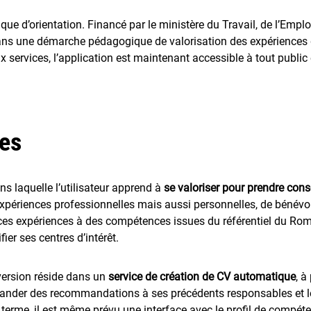
e d’orientation. Financé par le ministère du Travail, de l’Emploi et
ns une démarche pédagogique de valorisation des expériences de 
aux services, l’application est maintenant accessible à tout publi
es
s laquelle l’utilisateur apprend à
se valoriser pour prendre con
s expériences professionnelles mais aussi personnelles, de bénévo
 ces expériences à des compétences issues du référentiel du Rome 
er ses centres d’intérêt.
version réside dans un
service de création de CV automatique
, à
emander des recommandations à ses précédents responsables et le
À terme, il est même prévu une interface avec le profil de compéte