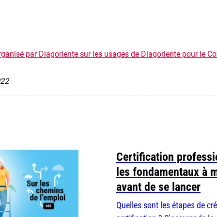
rganisé par Diagoriente sur les usages de Diagoriente pour le 
022
Certification professi
les fondamentaux à m
avant de se lancer
Quelles sont les étapes de cr