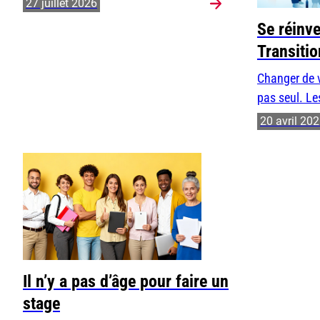
27 juillet 2026
Se réinv
Transiti
Changer de v
pas seul. Les
20 avril 20
Il n’y a pas d’âge pour faire un
stage