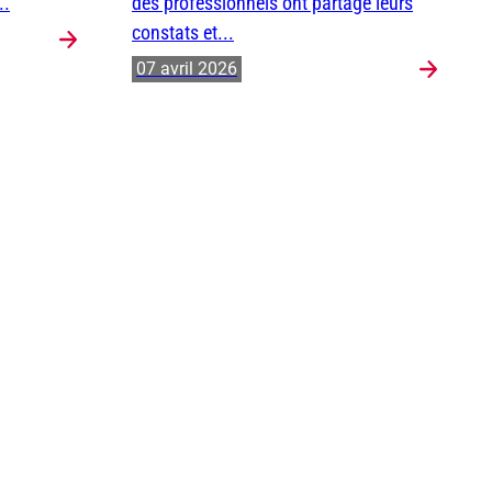
..
des professionnels ont partagé leurs
constats et...
07 avril 2026