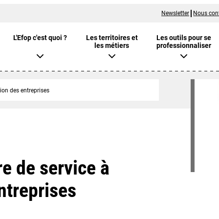
Newsletter
Nous con
L'Efop c'est quoi ?
Les territoires et
Les outils pour se
les métiers
professionnaliser
tion des entreprises
re de service à
ntreprises