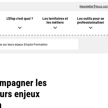
Newsletter
Nous con
L'Efop c'est quoi ?
Les territoires et
Les outils pour se
les métiers
professionnaliser
es sur leurs enjeux Emploi-Formation
ompagner les
eurs enjeux
n