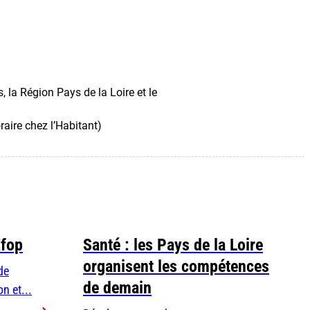
s
,
la R
égion Pays de la Loire et le
ire chez l’Habitant)
Efop
Santé : les Pays de la Loire
organisent les compétences
de
de demain
n et...