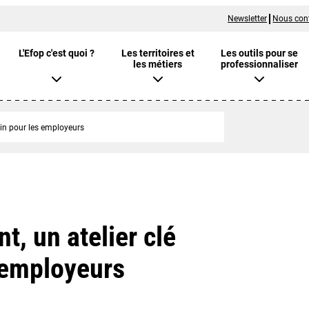
Newsletter
Nous con
L'Efop c'est quoi ?
Les territoires et
Les outils pour se
les métiers
professionnaliser
ain pour les employeurs
t, un atelier clé
 employeurs