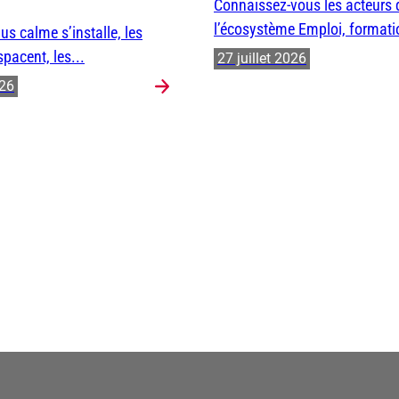
Connaissez-vous les acteurs 
l’écosystème Emploi, formatio
us calme s’installe, les
spacent, les...
27 juillet 2026
026