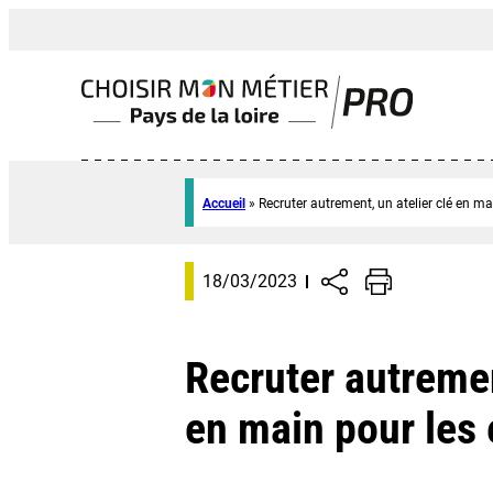
Accueil
»
Recruter autrement, un atelier clé en m
18/03/2023
Recruter autremen
en main pour les