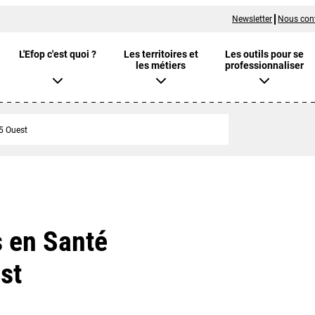
Newsletter
Nous con
L'Efop c'est quoi ?
Les territoires et
Les outils pour se
les métiers
professionnaliser
5 Ouest
 en Santé
st