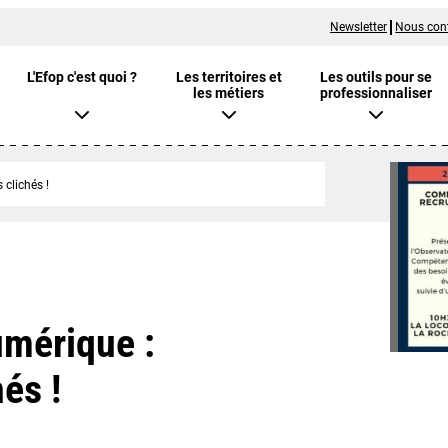
Newsletter
Nous con
L'Efop c'est quoi ?
Les territoires et
Les outils pour se
les métiers
professionnaliser
 clichés !
umérique :
és !