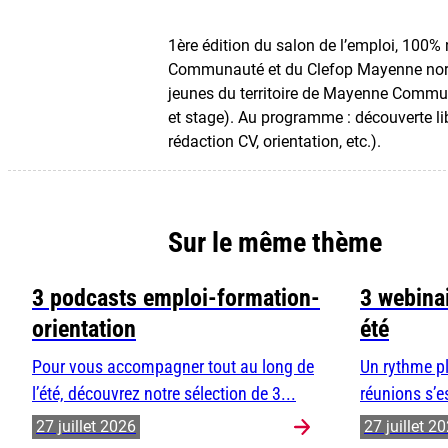
1ère édition du salon de l’emploi, 100%
Communauté et du Clefop Mayenne nord. 
jeunes du territoire de Mayenne Communau
et stage). Au programme : découverte li
rédaction CV, orientation, etc.).
Sur le même thème
3 podcasts emploi-formation-
3 webinai
orientation
été
Pour vous accompagner tout au long de
Un rythme pl
l’été, découvrez notre sélection de 3...
réunions s’e
27 juillet 2026
27 juillet 2