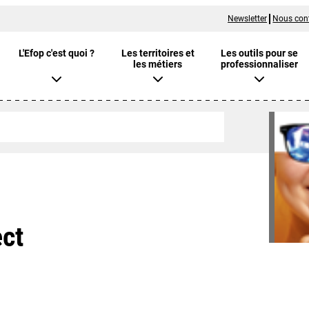
Newsletter
Nous con
L'Efop c'est quoi ?
Les territoires et
Les outils pour se
les métiers
professionnaliser
ct