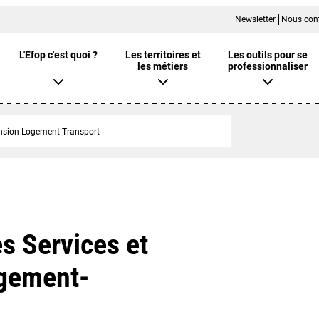
Newsletter
Nous con
L'Efop c'est quoi ?
Les territoires et
Les outils pour se
les métiers
professionnaliser
ension Logement-Transport
s Services et
ogement-