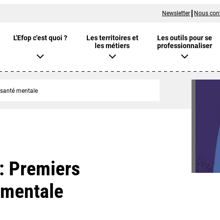
Newsletter
Nous con
L'Efop c'est quoi ?
Les territoires et
Les outils pour se
les métiers
professionnaliser
 santé mentale
: Premiers
 mentale