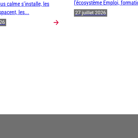
l’écosystème Emploi, formatio
us calme s’installe, les
spacent, les...
27 juillet 2026
026