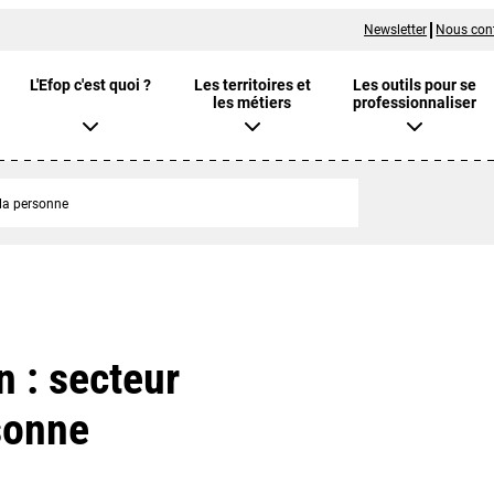
Newsletter
Nous con
L'Efop c'est quoi ?
Les territoires et
Les outils pour se
les métiers
professionnaliser
 la personne
 : secteur
sonne