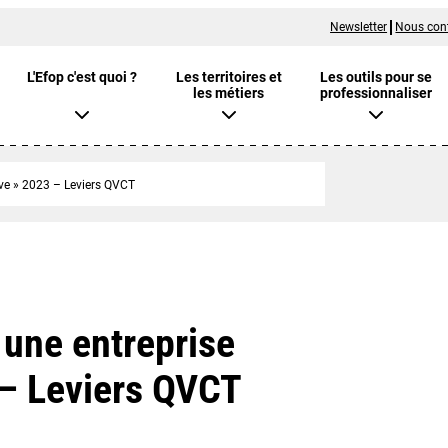
Newsletter
Nous con
L'Efop c'est quoi ?
Les territoires et
Les outils pour se
les métiers
professionnaliser
ive » 2023 – Leviers QVCT
 une entreprise
 – Leviers QVCT