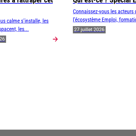
res à rattraper cet
Qui est-ce ? Spécial 
Connaissez-vous les acteurs 
l’écosystème Emploi, formatio
us calme s’installe, les
spacent, les...
27 juillet 2026
026