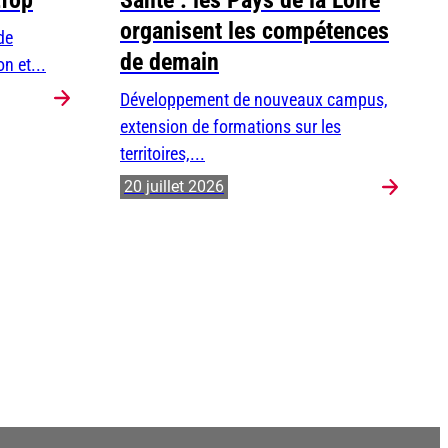
Efop
Santé : les Pays de la Loire
organisent les compétences
de
de demain
n et...
Développement de nouveaux campus,
extension de formations sur les
territoires,...
20 juillet 2026