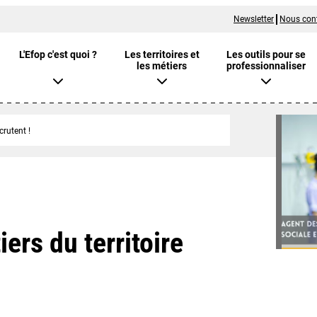
Newsletter
Nous con
L'Efop c'est quoi ?
Les territoires et
Les outils pour se
les métiers
professionnaliser
crutent !
ers du territoire