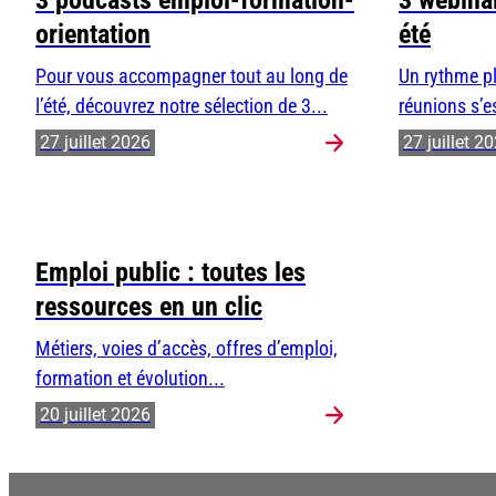
3 podcasts emploi-formation-
3 webinai
orientation
été
Pour vous accompagner tout au long de
Un rythme pl
l’été, découvrez notre sélection de 3...
réunions s’e
27 juillet 2026
27 juillet 2
Emploi public : toutes les
ressources en un clic
Métiers, voies d’accès, offres d’emploi,
formation et évolution...
20 juillet 2026