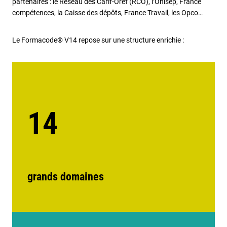
partenaires : le Réseau des Carif-Oref (RCO), l’Onisep, France
compétences, la Caisse des dépôts, France Travail, les Opco…
Le Formacode® V14 repose sur une structure enrichie :
14
grands domaines