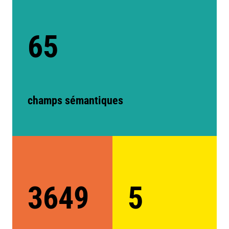
65
champs sémantiques
3649
5