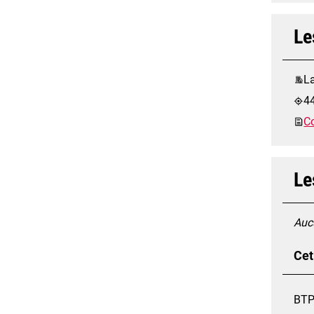
Le
La
44
Co
Le
Aucu
Cet
BTP