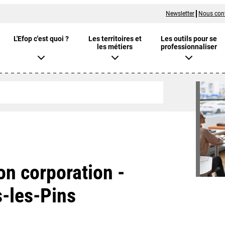
Newsletter
Nous con
L'Efop c'est quoi ?
Les territoires et
Les outils pour se
les métiers
professionnaliser
on corporation -
s-les-Pins