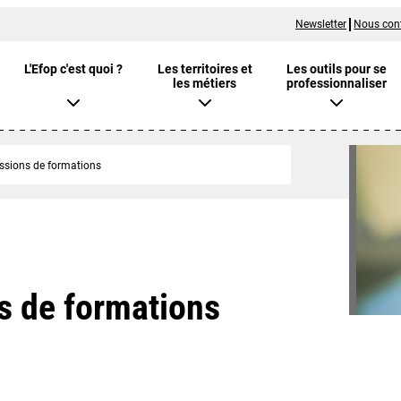
Newsletter
Nous con
L'Efop c'est quoi ?
Les territoires et
Les outils pour se
les métiers
professionnaliser
essions de formations
s de formations