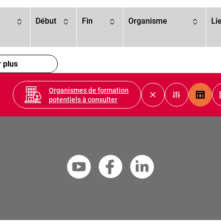
Début
Fin
Organisme
Li
r plus
Organismes de formation
Vue tab
potentiels à consulter