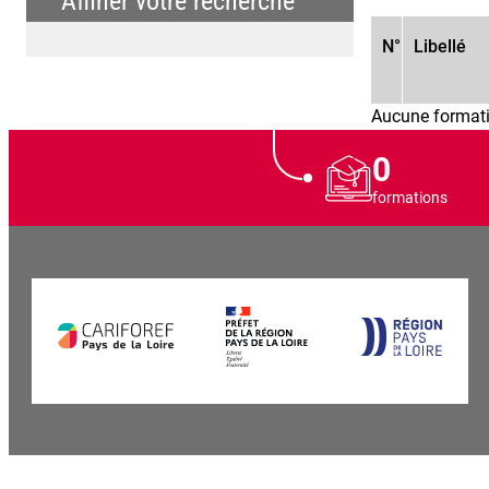
Affiner votre recherche
N°
Libellé
Aucune formati
0
formations