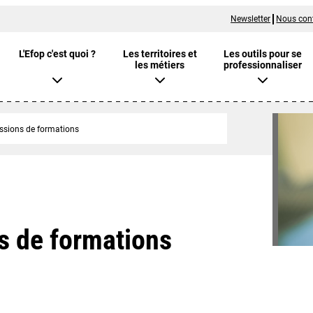
Newsletter
Nous con
L'Efop c'est quoi ?
Les territoires et
Les outils pour se
les métiers
professionnaliser
essions de formations
s de formations