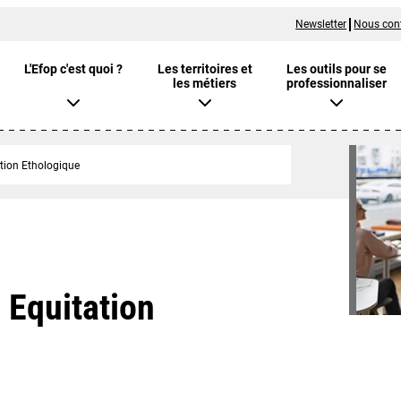
Newsletter
Nous con
L'Efop c'est quoi ?
Les territoires et
Les outils pour se
les métiers
professionnaliser
tion Ethologique
 Equitation