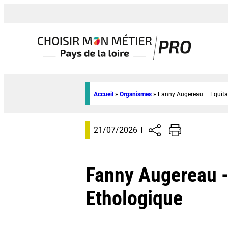
Accueil
»
Organismes
»
Fanny Augereau – Equita
21/07/2026
Fanny Augereau -
Ethologique