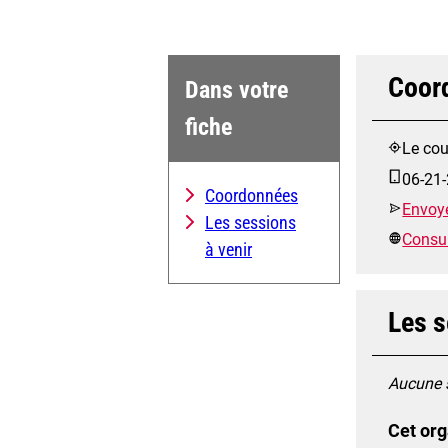
Coor
Dans votre
fiche
Le cou
06-21-
Coordonnées
Envoye
Les sessions
Consult
à venir
Les s
Aucune s
Cet org