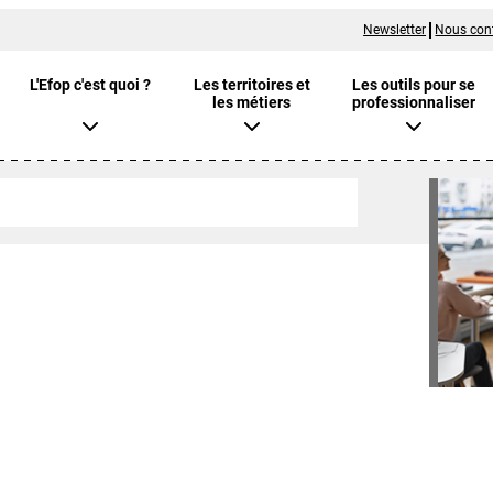
Newsletter
Nous con
L'Efop c'est quoi ?
Les territoires et
Les outils pour se
les métiers
professionnaliser