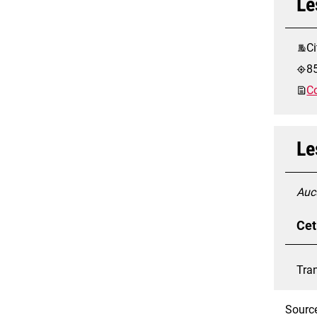
Le
Ci
8
Co
Le
Aucu
Cet
Tran
Source