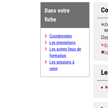
Co
Dans votre
fiche
ZA
M
Coordonnées
0
Les prestations
E
Les autres lieux de
Co
formation
Les sessions à
venir
Le
A