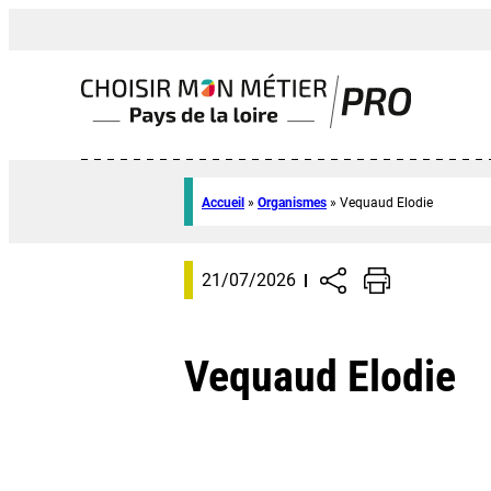
Accueil
»
Organismes
»
Vequaud Elodie
21/07/2026
Vequaud Elodie