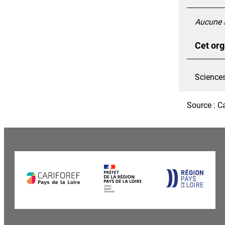
Aucune s
Cet org
Science
Source : C