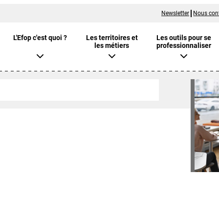
Newsletter
Nous con
L'Efop c'est quoi ?
Les territoires et
Les outils pour se
les métiers
professionnaliser