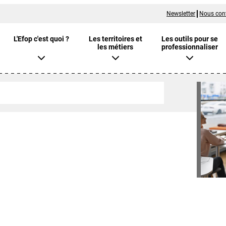
Newsletter
Nous con
L'Efop c'est quoi ?
Les territoires et
Les outils pour se
les métiers
professionnaliser