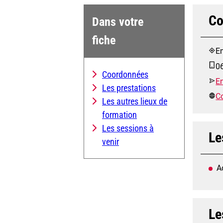
Co
Dans votre
fiche
E
0
Coordonnées
E
Les prestations
Co
Les autres lieux de
formation
Les sessions à
Le
venir
A
Le