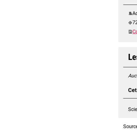
A
7
Co
Le
Aucu
Cet
Sci
Source