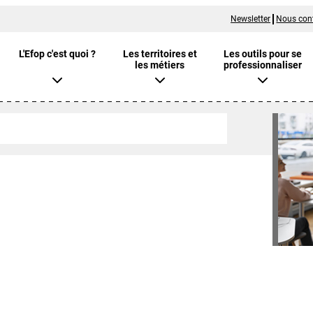
Newsletter
Nous con
L'Efop c'est quoi ?
Les territoires et
Les outils pour se
les métiers
professionnaliser