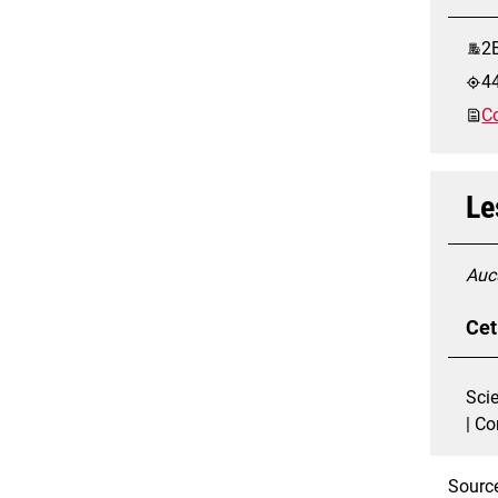
2B
4
Co
Le
Aucu
Cet
Sci
| C
Source