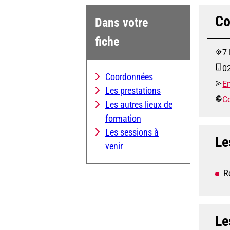
Co
Dans votre
fiche
7
0
Coordonnées
E
Les prestations
Co
Les autres lieux de
formation
Les sessions à
Le
venir
R
Le