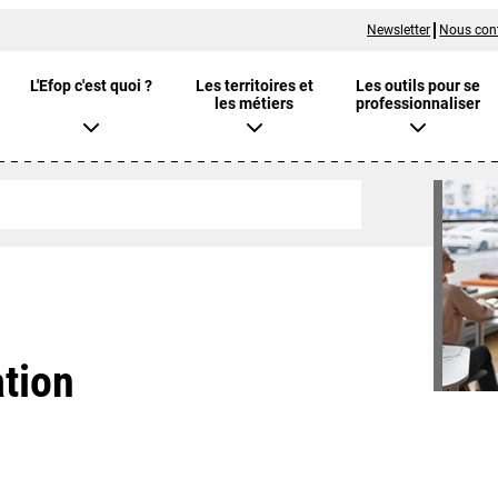
Newsletter
Nous con
L'Efop c'est quoi ?
Les territoires et
Les outils pour se
les métiers
professionnaliser
tion