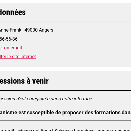
données
Anne Frank , 49000 Angers
56-56-86
r un email
er le site internet
essions à venir
ession n'est enregistrée dans notre interface.
anisme est susceptible de proposer des formations dan
, droit, science politique | Sciences humaines, langues, pédag