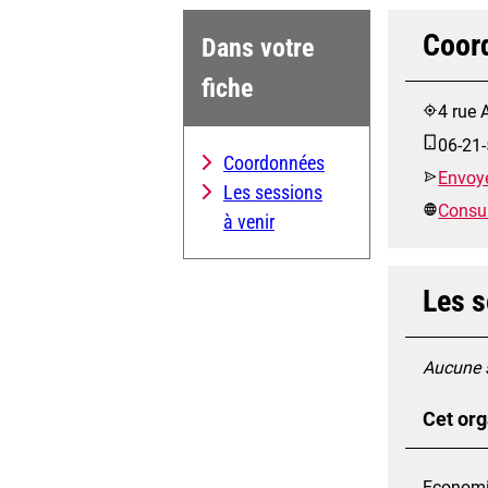
Coor
Dans votre
fiche
4 rue 
06-21-
Coordonnées
Envoye
Les sessions
Consult
à venir
Les s
Aucune s
Cet org
Economie