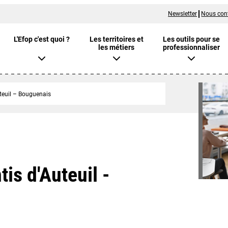
Newsletter
Nous con
L'Efop c'est quoi ?
Les territoires et
Les outils pour se
les métiers
professionnaliser
teuil – Bouguenais
is d'Auteuil -