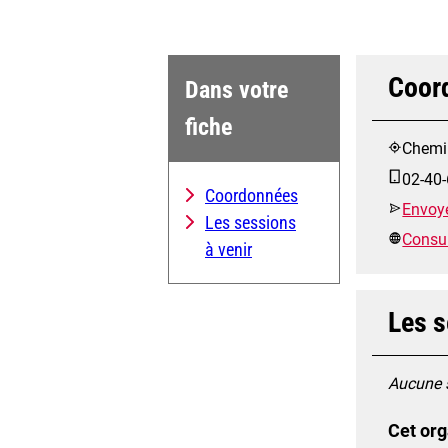
Coor
Dans votre
fiche
Chemi
02-40-
Coordonnées
Envoye
Les sessions
Consult
à venir
Les s
Aucune s
Cet org