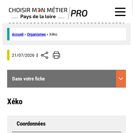
Accueil
»
Organismes
»
Xéko
21/07/2026
Dans votre fiche
Xéko
Coordonnées