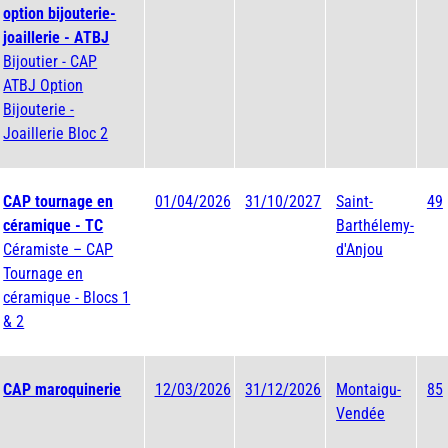
option bijouterie-
joaillerie - ATBJ
Bijoutier - CAP
ATBJ Option
Bijouterie -
Joaillerie Bloc 2
CAP tournage en
01/04/2026
31/10/2027
Saint-
49
céramique - TC
Barthélemy-
Céramiste – CAP
d'Anjou
Tournage en
céramique - Blocs 1
& 2
CAP maroquinerie
12/03/2026
31/12/2026
Montaigu-
85
Vendée