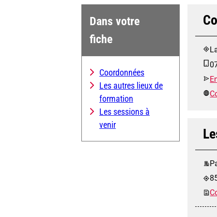
Co
Dans votre
fiche
L
0
Coordonnées
E
Les autres lieux de
Co
formation
Les sessions à
venir
Le
Pa
8
Co