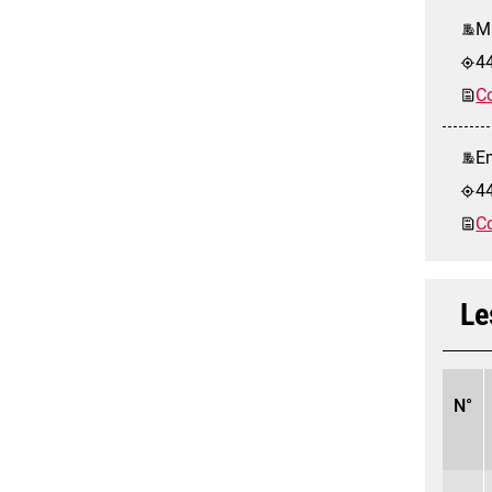
Ma
44
Co
Em
4
Co
Le
N°