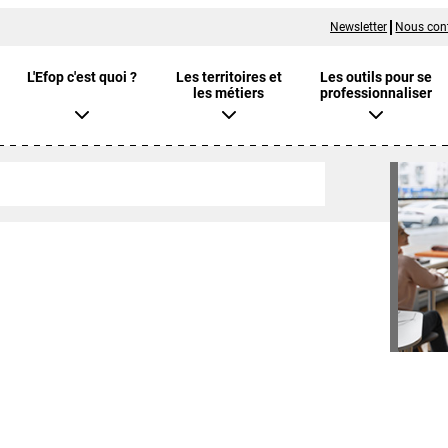
Newsletter
Nous con
L'Efop c'est quoi ?
Les territoires et
Les outils pour se
les métiers
professionnaliser