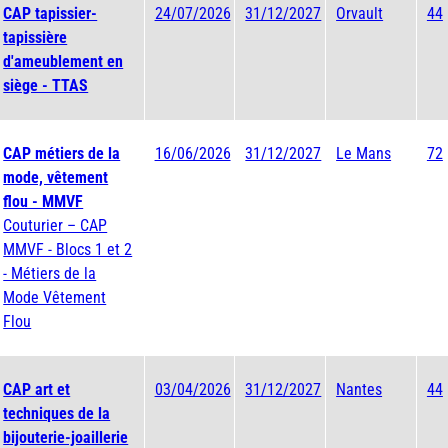
CAP tapissier-
24/07/2026
31/12/2027
Orvault
44
tapissière
d'ameublement en
siège - TTAS
CAP métiers de la
16/06/2026
31/12/2027
Le Mans
72
mode, vêtement
flou - MMVF
Couturier – CAP
MMVF - Blocs 1 et 2
- Métiers de la
Mode Vêtement
Flou
CAP art et
03/04/2026
31/12/2027
Nantes
44
techniques de la
bijouterie-joaillerie