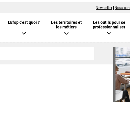
Newsletter
Nous con
L'Efop c'est quoi ?
Les territoires et
Les outils pour se
les métiers
professionnaliser