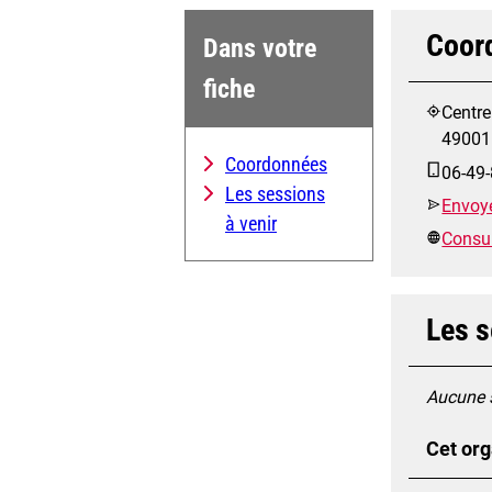
Coor
Dans votre
fiche
Centre
49001
Coordonnées
06-49-
Les sessions
Envoye
à venir
Consult
Les s
Aucune s
Cet org