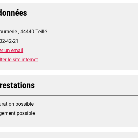
données
ournerie , 44440 Teillé
02-42-21
r un email
er le site internet
restations
uration possible
gement possible