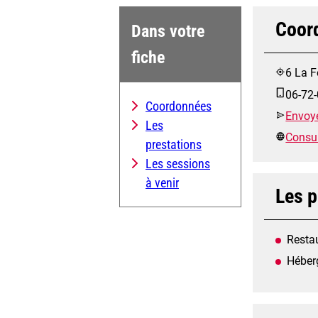
Coor
Dans votre
fiche
6 La F
06-72-
Coordonnées
Envoye
Les
Consult
prestations
Les sessions
à venir
Les p
Resta
Héber