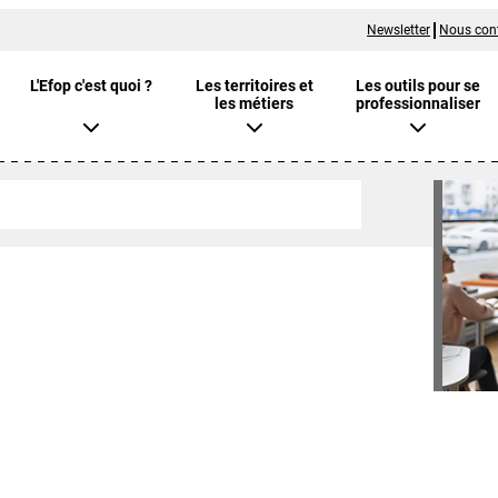
Newsletter
Nous con
L'Efop c'est quoi ?
Les territoires et
Les outils pour se
les métiers
professionnaliser