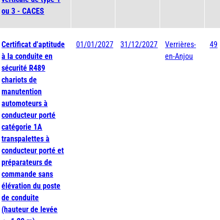
ou 3 - CACES
Certificat d'aptitude
01/01/2027
31/12/2027
Verrières-
49
à la conduite en
en-Anjou
sécurité R489
chariots de
manutention
automoteurs à
conducteur porté
catégorie 1A
transpalettes à
conducteur porté et
préparateurs de
commande sans
élévation du poste
de conduite
(hauteur de levée