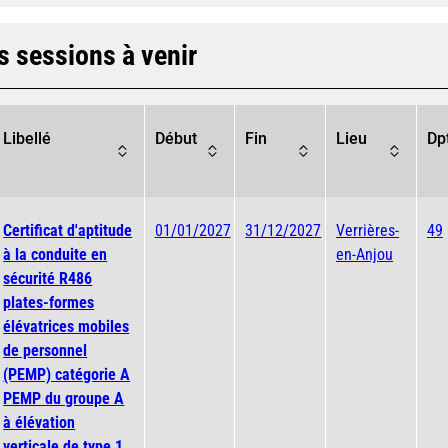
s sessions à venir
Libellé
Début
Fin
Lieu
Dp
Certificat d'aptitude
01/01/2027
31/12/2027
Verrières-
49
à la conduite en
en-Anjou
sécurité R486
plates-formes
élévatrices mobiles
de personnel
(PEMP) catégorie A
PEMP du groupe A
à élévation
verticale de type 1