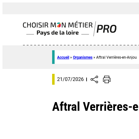
Accueil
»
Organismes
»
Aftral Verrières-en-Anjou
21/07/2026
Aftral Verrières-