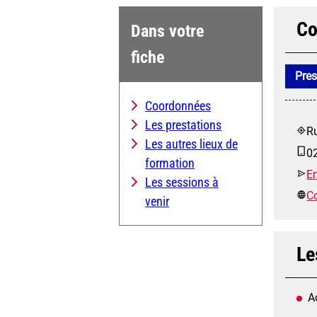
Co
Dans votre
fiche
Pres
Coordonnées
Les prestations
Ru
Les autres lieux de
0
formation
E
Les sessions à
Co
venir
Le
A