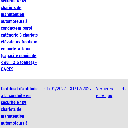
sécurité R489
chariots de
manutention
automoteurs à
conducteur porté
catégorie 3 chariots
élévateurs frontaux
en porte-à-faux
(capacité nominale
< ou = à 6 tonnes) -
CACES
Certificat d'aptitude
01/01/2027
31/12/2027
Verrières-
49
à la conduite en
en-Anjou
sécurité R489
chariots de
manutention
automoteurs à