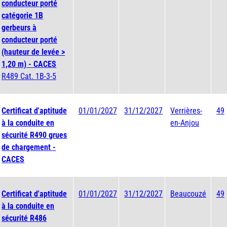
conducteur porté
catégorie 1B
gerbeurs à
conducteur porté
(hauteur de levée >
1,20 m) - CACES
R489 Cat. 1B-3-5
Certificat d'aptitude
01/01/2027
31/12/2027
Verrières-
49
à la conduite en
en-Anjou
sécurité R490 grues
de chargement -
CACES
Certificat d'aptitude
01/01/2027
31/12/2027
Beaucouzé
49
à la conduite en
sécurité R486