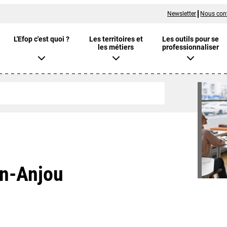
Newsletter
Nous con
L'Efop c'est quoi ?
Les territoires et
Les outils pour se
les métiers
professionnaliser
en-Anjou