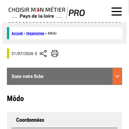
Accueil
»
Organismes
»
Mōdo
21/07/2026
Dans votre fiche
Mōdo
Coordonnées