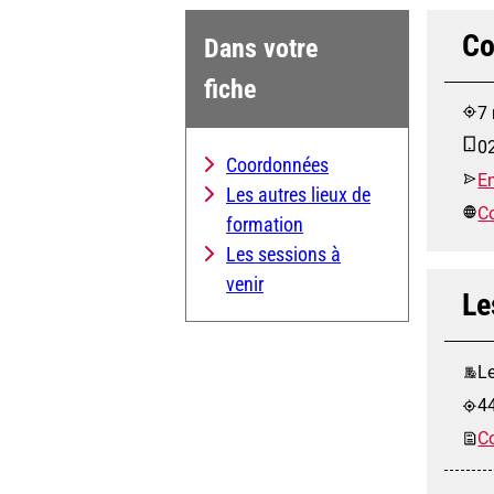
Co
Dans votre
fiche
7
0
Coordonnées
E
Les autres lieux de
Co
formation
Les sessions à
venir
Le
Le
4
Co