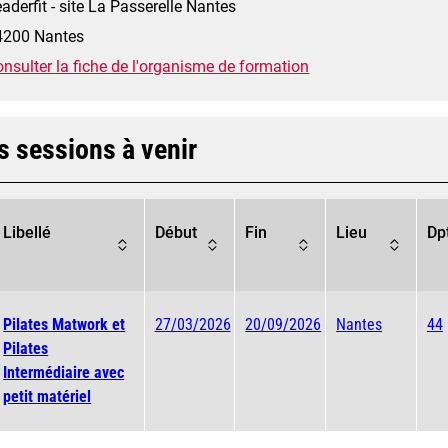
aderfit - site La Passerelle Nantes
4200 Nantes
nsulter la fiche de l'organisme de formation
s sessions à venir
Libellé
Début
Fin
Lieu
Dp
Pilates Matwork et
27/03/2026
20/09/2026
Nantes
44
Pilates
Intermédiaire avec
petit matériel