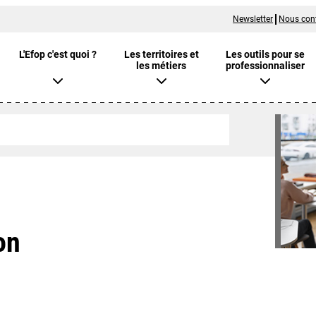
Newsletter
Nous con
L'Efop c'est quoi ?
Les territoires et
Les outils pour se
les métiers
professionnaliser
on