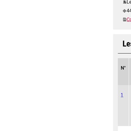
Le
4
Co
Le
N°
1