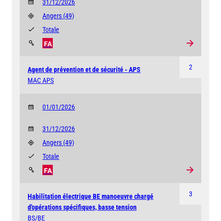
31/12/2026
Angers
(49)
Totale
FA
2
Agent de prévention et de sécurité - APS
MAC APS
01/01/2026
31/12/2026
Angers
(49)
Totale
FA
3
Habilitation électrique BE manoeuvre chargé
d'opérations spécifiques, basse tension
BS/BE