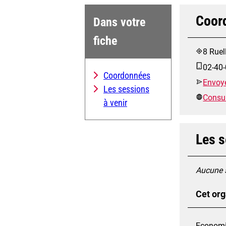
Coor
Dans votre
fiche
8 Rue
02-40-
Coordonnées
Envoye
Les sessions
Consult
à venir
Les s
Aucune s
Cet org
Economie