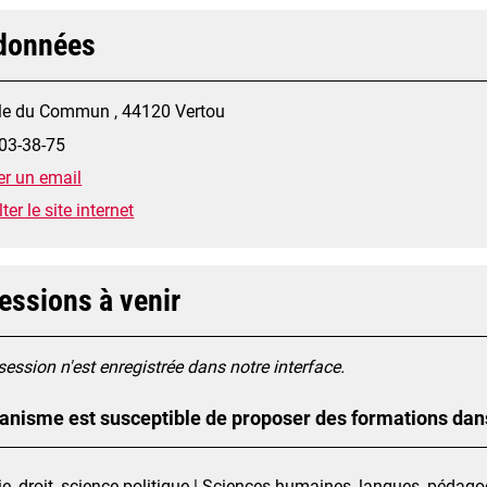
données
lle du Commun , 44120 Vertou
03-38-75
r un email
er le site internet
essions à venir
ession n'est enregistrée dans notre interface.
anisme est susceptible de proposer des formations dan
, droit, science politique | Sciences humaines, langues, pédag