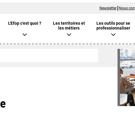
Newsletter
Nous con
L'Efop c'est quoi ?
Les territoires et
Les outils pour se
les métiers
professionnaliser
ie