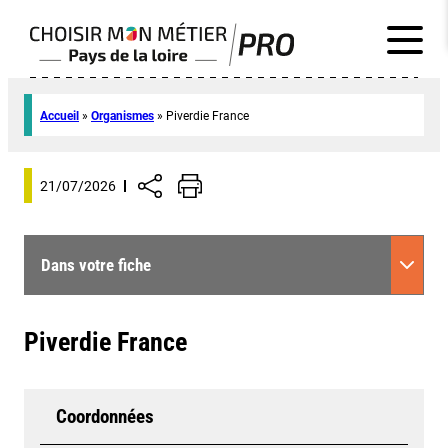
Accueil
»
Organismes
»
Piverdie France
21/07/2026
Dans votre fiche
Piverdie France
Coordonnées